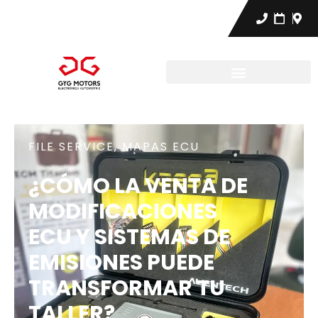
FILE SERVICE
,
MAPAS ECU
¿CÓMO LA VENTA DE
MODIFICACIONES
ECU Y SISTEMAS DE
EMISIONES PUEDE
TRANSFORMAR TU
TALLER?